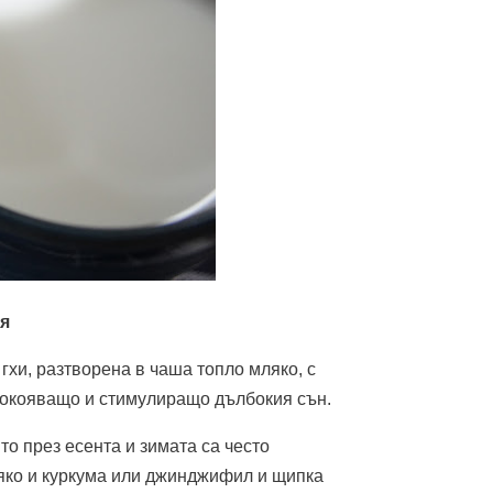
ня
хи, разтворена в чаша топло мляко, с
покояващо и стимулиращо дълбокия сън.
то през есента и зимата са често
ляко и куркума или джинджифил и щипка