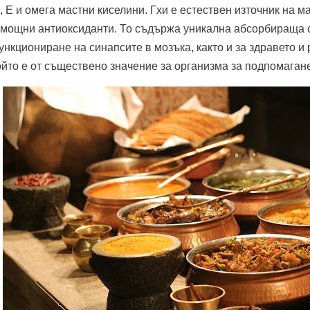
, E и омега мастни киселини. Гхи е естествен източник на 
 мощни антиоксиданти. То съдържа уникална абсорбираща с
нкциониране на синапсите в мозъка, както и за здравето и 
ойто е от съществено значение за организма за подпомаган