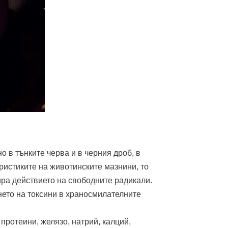
о в тънките черва и в черния дроб, в
ристиките на животинските мазнини, то
ира действието на свободните радикали.
нето на токсини в храносмилателните
ротеини, желязо, натрий, калций,