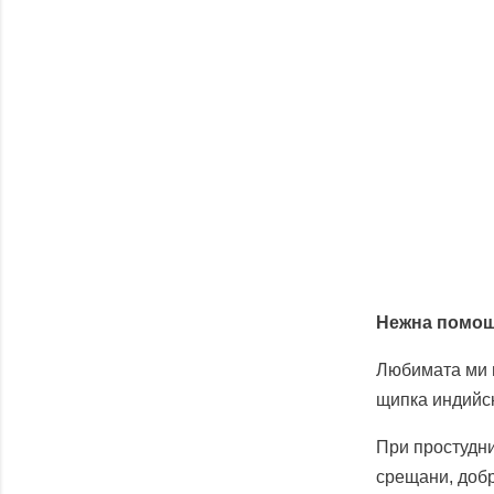
Нежна помощ
Любимата ми н
щипка индийск
При простудни
срещани, добр