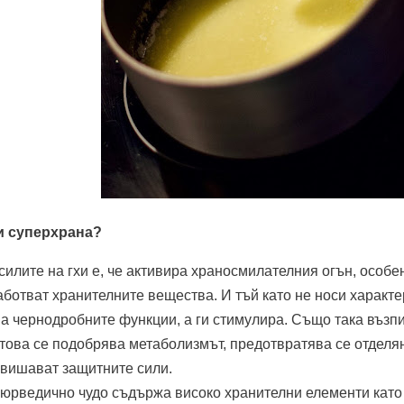
и суперхрана?
силите на гхи е, че активира храносмилателния огън, особен
аботват хранителните вещества. И тъй като не носи характе
а чернодробните функции, а ги стимулира. Също така възп
това се подобрява метаболизмът, предотвратява се отделя
овишават защитните сили.
юрведично чудо съдържа високо хранителни елементи като п