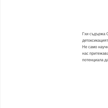
Гхи съдържа О
детоксикацият
Не само научн
нас притежава
потенциала да