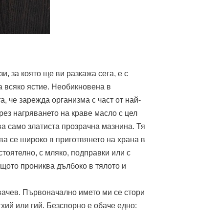
, за която ще ви разкажа сега, е с
а всяко ястие. Необикновена в
а, че зарежда организма с част от най-
рез нагряването на краве масло с цел
ва само златиста прозрачна мазнина. Тя
ва се широко в приготвянето на храна в
тоятелно, с мляко, подправки или с
ащото прониква дълбоко в тялото и
вачев. Първоначално името ми се стори
гхий или гий. Безспорно е обаче едно: