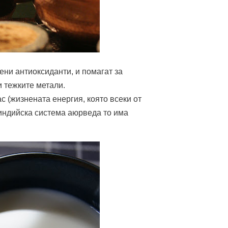
ени антиоксиданти, и помагат за
и тежките метали.
с (жизнената енергия, която всеки от
 индийска система аюрведа то има