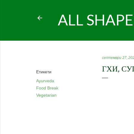
ALL SHAPE
Споделяне
септември 27, 20
ГХИ, СУ
Етикети
Ayurveda
Food Break
Vegetarian