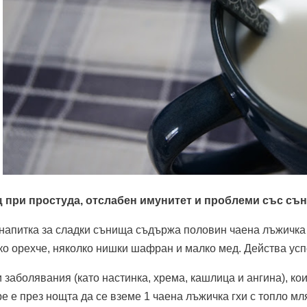
 при простуда, отслабен имунитет и проблеми със съ
апитка за сладки сънища съдържа половин чаена лъжичка г
о орехче, няколко нишки шафран и малко мед. Действа ус
 заболявания (като настинка, хрема, кашлица и ангина), кои
е е през нощта да се вземе 1 чаена лъжичка гхи с топло м