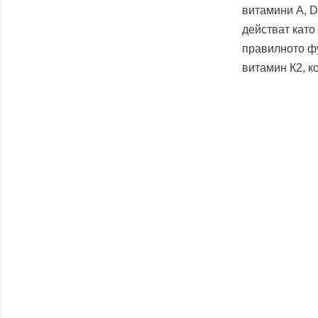
витамини А, D
действат като
правилното фу
витамин К2, к