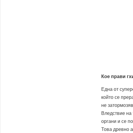
Кое прави гх
Една от супер
който се прер
не затормозяв
Вледствие на 
органи и се п
Това древно а