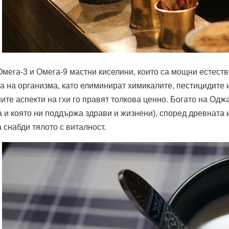
мега-3 и Омега-9 мастни киселини, които са мощни естеств
а на организма, като елиминират химикалите, пестицидите 
ите аспекти на гхи го правят толкова ценно. Богато на Оджа
 и която ни поддържа здрави и жизнени), според древната
 снабди тялото с виталност.