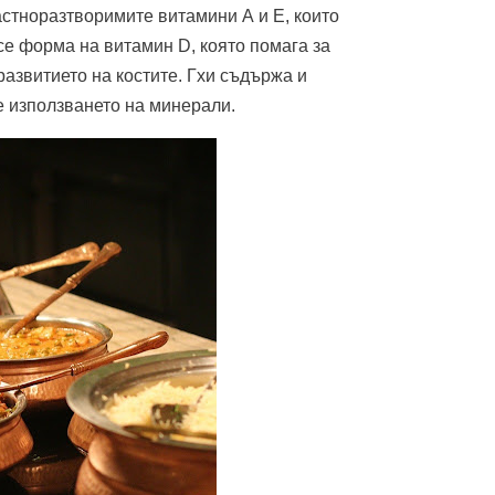
мастноразтворимите витамини А и Е, които
е форма на витамин D, която помага за
развитието на костите. Гхи съдържа и
е използването на минерали.