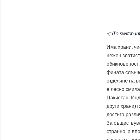
👈To switch int
Има храни, чи
нежен златист
обикновеностт
фината слънче
отделяне на в
е лесно смила
Пакистан, Инд
други храни) 
достига разли
За съществува
странно, а вп
лесно се зап