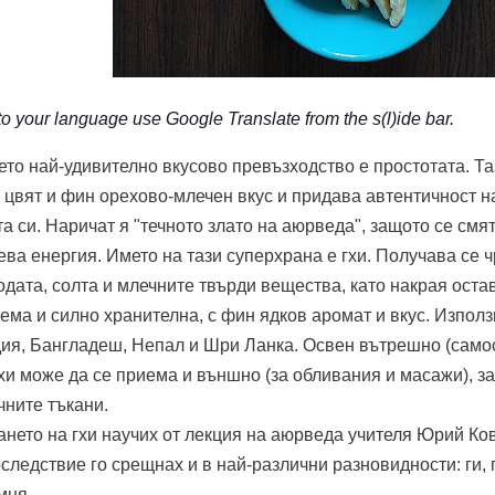
o your language use Google Translate from the s(l)ide bar.
ето най-удивително вкусово превъзходство е простотата. Тази
 цвят и фин орехово-млечен вкус и придава автентичност н
а си. Наричат я "течното злато на аюрведа", защото се смят
ва енергия. Името на тази суперхрана е гхи. Получава се ч
одата, солта и млечните твърди вещества, като накрая оста
ема и силно хранителна, с фин ядков аромат и вкус. Използ
ия, Бангладеш, Непал и Шри Ланка. Освен вътрешно (самос
гхи може да се приема и външно (за обливания и масажи), з
чните тъкани.
нето на гхи научих от лекция на аюрведа учителя Юрий Ко
оследствие го срещнах и в най-различни разновидности: ги, 
омня.