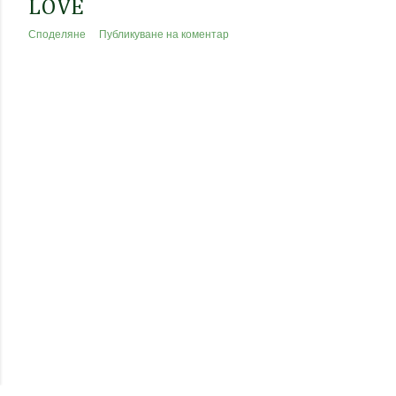
LOVE
Споделяне
Публикуване на коментар
ПО-СТАРИ ПУБЛИКАЦИИ
Предоставено от Blogger
All Shapes of Green