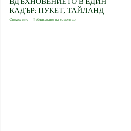
ВДЪХНОВЕНИЕТО В ЕДИН
КАДЪР: ПУКЕТ, ТАЙЛАНД
Споделяне
Публикуване на коментар
ПО-СТАРИ ПУБЛИКАЦИИ
Предоставено от Blogger
All Shapes of Green