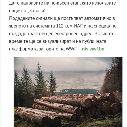
да го направите на по-късен етап, като използвате
опцията „Запази“.
Подадените сигнали ще постъпват автоматично в
звеното на системата 112 към ИАГ и на специално
създаден за тази цел електронен адрес. В същото
време те ще се визуализират и на публичната
платформата за горите на WWF –
gis.wwf.bg
.