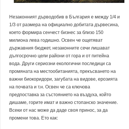
Незаконният дърводобив в България е между 1/4 и
1/3 от размера на официално добитата дървесина,
което формира сенчест бизнес за близо 150
милиона лева годишно. Освен че ощетяват
държавния бюджет, незаконните сечи лишават
дългосрочно цели райони от гора и от питейна
вода. Други сериозни екологични последици са
промяната на местообитанията, прекъсването на
важни биокоридори, загубата на видове, ерозията
на почвата и т.н. Освен че са ключова
предпоставка за състоянието на въздуха, който
дишаме, горите имат и важно стопанско значение.
Всеки от нас може да даде своя принос, за да
промени това. Ето как: