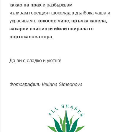
какао на прах
и разбърквам
изливам горещият шоколад в дълбока чаша и
украсявам с
кокосов чипс, пръчка канела,
захарни снижинки и/или спирала от
портокалова кора.
Да ви е сладко и уютно!
Фотография: Veliana Simeonova