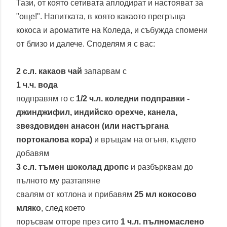
Тази, от която сетивата аплодират и настояват за
"още!". Напитката, в която какаото прегръща
кокоса и ароматите на Коледа, и събужда спомени
от близо и далече. Споделям я с вас:
2 с.л. какаов чай
запарвам с
1 ч.ч. вода
подправям го с
1/2 ч.л. коледни подправки -
джинджифил, индийско орехче, канела,
звездовиден анасон (или настъргана
портокалова кора)
и връщам на огъня, където
добавям
3 с.л. тъмен шоколад
дропс
и разбърквам до
пълното му разтапяне
свалям от котлона и прибавям
25 мл кокосово
мляко
, след което
поръсвам отгоре през сито
1 ч.л. пълномаслено