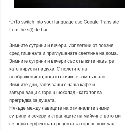
👈To switch into your language use Google Translate
from the s(l)ide bar.
Зимните сутрини и вечери. Изплетени от поезия
сред тишината и приглушената светлина на дома.
Зимните сутрини и вечери със стъпките навътре
като пируети на духа. С полетите на
въображението, когато всичко е замръзнало.
Зимните дни, започващи с чаша кафе и
завършващи с горещ шоколад - като топла
прегръдка за душата.
Някъде между лавиците на отминалите зимни
сутрини и вечери и страниците на майчинството ми
се роди перфектната рецепта за горещ шоколад.