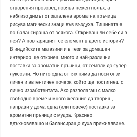
отворения прозорец повява нежен полъх, а
наблизо димът от запалена ароматна пръчица
рисува магически знаци във въздуха. Тишината е
по-балансираща от всякога. Откриваш ли себе си в
нея? А повтарящият се елемент в двете истории?
В индийските магазини и в тези за домашен
интериор ще откриеш много и най-различни
поставки за ароматни пръчици, от семпли до супер
луксозни. Но нито една от тях няма да носи онзи
личен и автентичен почерк, който ще постигнеш с
лично изработентата. Ако разполагаш с малко
свободно време и много желание да твориш,
направи у дома една (или повече) поставка за
ароматни пръчици с мудра. Красиво,
вдъхновяващо и балансиращо духа преживяване.