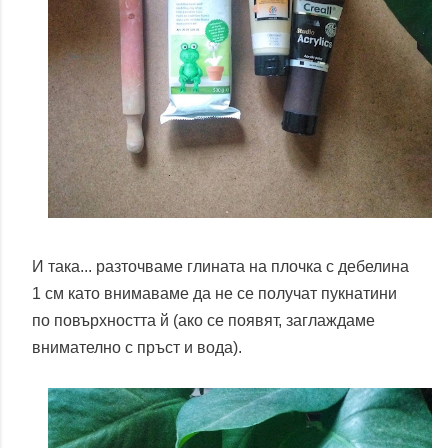
И така... разточваме глината на плочка с дебелина
1 см като внимаваме да не се получат пукнатини
по повърхността й (ако се появят, заглаждаме
внимателно с пръст и вода).