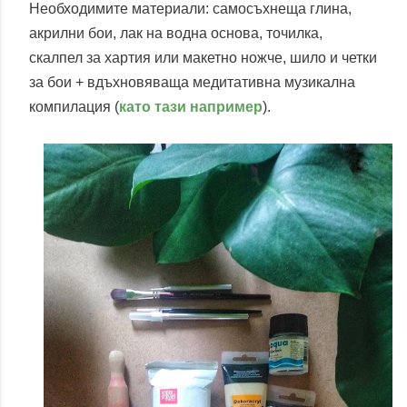
Необходимите материали: самосъхнеща глина,
акрилни бои, лак на водна основа, точилка,
скалпел за хартия или макетно ножче, шило и четки
за бои + вдъхновяваща медитативна музикална
компилация (
като тази например
).