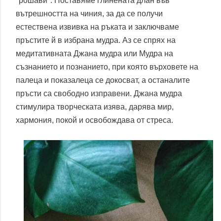
"рошави". Поставяме глинената длан във
вътрешността на чиния, за да се получи
естествена извивка на ръката и заключваме
пръстите й в избрана мудра. Аз се спрях на
медитативната Джана мудра или Мудра на
съзнанието и познанието, при която върховете на
палеца и показалеца се докосват, а останалите
пръсти са свободно изправени. Джана мудра
стимулира творческата изява, дарява мир,
хармония, покой и освобождава от стреса.