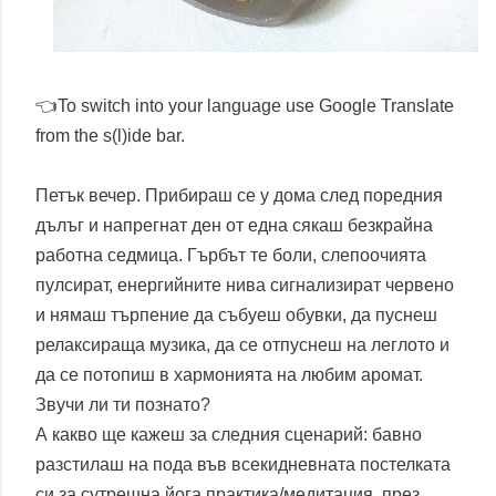
👈To switch into your language use Google Translate
from the s(l)ide bar.
Петък вечер. Прибираш се у дома след поредния
дълъг и напрегнат ден от една сякаш безкрайна
работна седмица. Гърбът те боли, слепоочията
пулсират, енергийните нива сигнализират червено
и нямаш търпение да събуеш обувки, да пуснеш
релаксираща музика, да се отпуснеш на леглото и
да се потопиш в хармонията на любим аромат.
Звучи ли ти познато?
А какво ще кажеш за следния сценарий: бавно
разстилаш на пода във всекидневната постелката
си за сутрешна йога практика/медитация, през