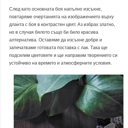
След като основната боя напълно изсъхне,
повтаряме очертанията на изображението върху
дланта с боя в контрастен цвят. Аз избрах златно,
но в случая бялото също би било красива
алтернатива. Оставяме да изсъхне добре и
запечатваме готовата поставка с лак. Така ще
подсилим цветовете и ще направим творението си
устойчиво на времето и атмосферните условия.