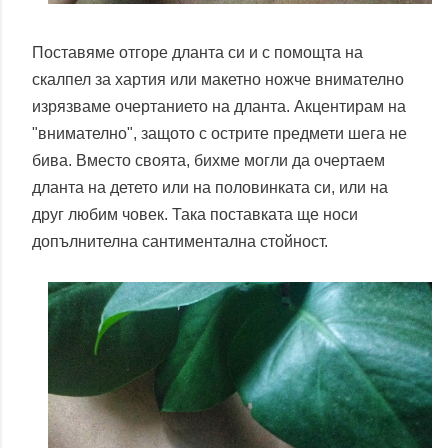
Поставяме отгоре дланта си и с помощта на
скалпел за хартия или макетно ножче внимателно
изрязваме очертанието на дланта. Акцентирам на
"внимателно", защото с острите предмети шега не
бива. Вместо своята, бихме могли да очертаем
дланта на детето или на половинката си, или на
друг любим човек. Така поставката ще носи
допълнителна сантиментална стойност.