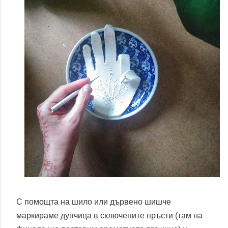
С помощта на шило или дървено шишче
маркираме дупчица в сключените пръсти (там на