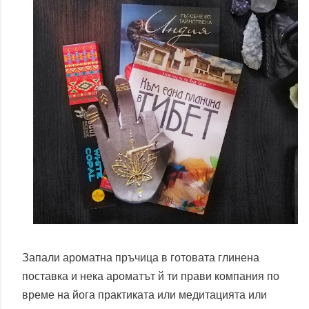
Запали ароматна пръчица в готовата глинена
поставка и нека ароматът й ти прави компания по
време на йога практиката или медитацията или