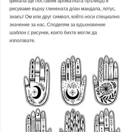
финала ще поставим ароматната пръчица) и
рисуваме върху глинената длан мандала, лотус,
знакът Ом или друг символ, който носи специално
значение за нас. Споделям за вдъхновение
шаблон с рисунки, които бихте могли да
използвате.