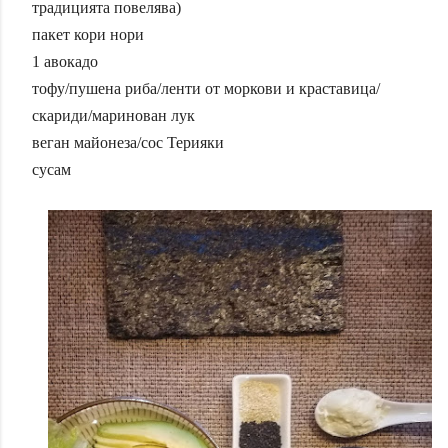
традицията повелява)
пакет кори нори
1 авокадо
тофу/пушена риба/ленти от моркови и краставица/
скариди/маринован лук
веган майонеза/сос Терияки
сусам