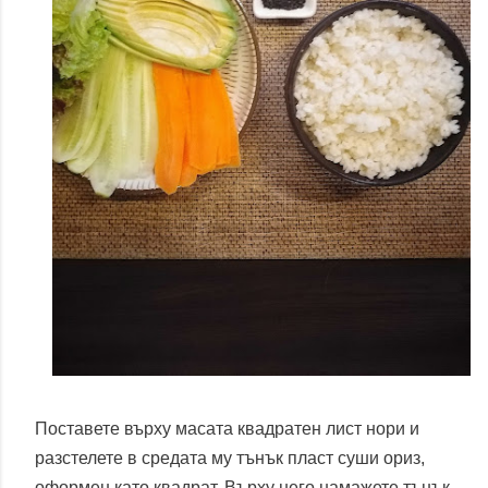
Поставете върху масата квадратен лист нори и
разстелете в средата му тънък пласт суши ориз,
оформен като квадрат. Върху него намажете тънък