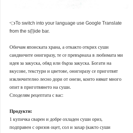
👈To switch into your language use Google Translate
from the s(l)ide bar.
Обичам японската храна, а откакто открих суши
сандвичите онигиразу, те се превърнаха в любимата ми
идея за закуска, обяд или бърза закуска. Богати на
вкусове, текстури и цветове, онигиразу се приготвят
изключително лесно дори от онези, които нямат много
опит в приготвянето на суши.
Споделям рецептата с вас:
Продукти:
1 купичка сварен и добре охладен суши ориз,
подправен с оризов оцет, сол и захар (както суши