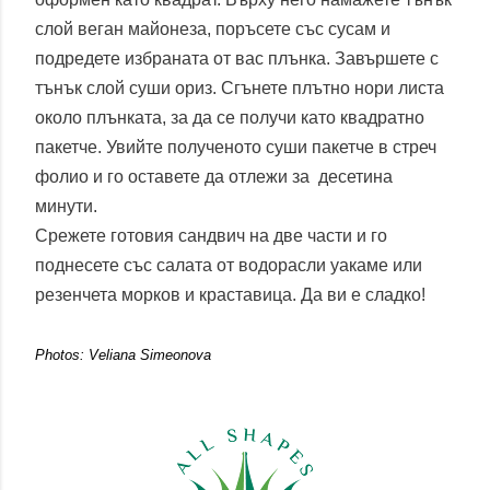
слой веган майонеза, поръсете със сусам и
подредете избраната от вас плънка. Завършете с
тънък слой суши ориз. Сгънете плътно нори листа
около плънката, за да се получи като квадратно
пакетче. Увийте полученото суши пакетче в стреч
фолио и го оставете да отлежи за десетина
минути.
Срежете готовия сандвич на две части и го
поднесете със салата от водорасли уакаме или
резенчета морков и краставица. Да ви е сладко!
Photos: Veliana Simeonova